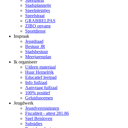
Speelplein
Stadsplannetje
Speelpleintjes
Speelstraat
GRABBELPAS
ZIBO opvang
Sportdienst
Inspraak
Jeugdraad
Bestuur JR
Stadsbestuur
Meerjarenplan
Ik organiseer
Uitleen materiaal
Huur Hemelrijk
Educatief leerpad
Info fuifzaal
Aanvraag fuifzaal
100% positief
Geluidsnormen
Jeugdwerk
Jeugdverenigingen
Fiscaliteit - attest 281.86
Spel Beisloven
Subsidies