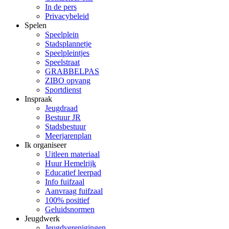
In de pers
Privacybeleid
Spelen
Speelplein
Stadsplannetje
Speelpleintjes
Speelstraat
GRABBELPAS
ZIBO opvang
Sportdienst
Inspraak
Jeugdraad
Bestuur JR
Stadsbestuur
Meerjarenplan
Ik organiseer
Uitleen materiaal
Huur Hemelrijk
Educatief leerpad
Info fuifzaal
Aanvraag fuifzaal
100% positief
Geluidsnormen
Jeugdwerk
Jeugdverenigingen