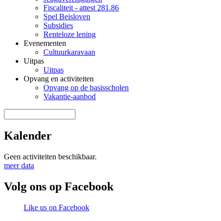
Fiscaliteit - attest 281.86
Spel Beisloven
Subsidies
Renteloze lening
Evenementen
Cultuurkaravaan
Uitpas
Uitpas
Opvang en activiteiten
Opvang op de basisscholen
Vakantie-aanbod
Zoek door deze site
Zoekveld
Kalender
Geen activiteiten beschikbaar.
meer data
Volg ons op Facebook
Like us on Facebook