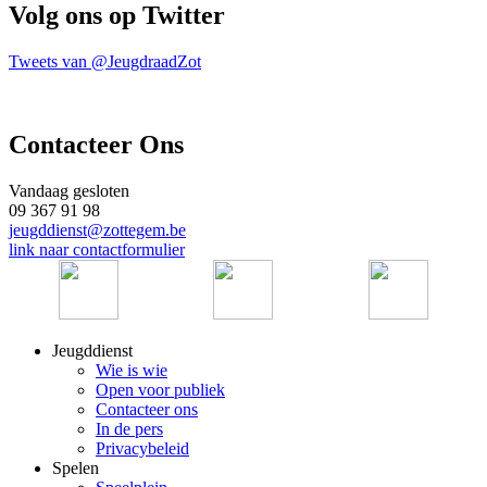
Volg ons op Twitter
Tweets van @JeugdraadZot
Contacteer Ons
Vandaag gesloten
09 367 91 98
jeugddienst@zottegem.be
link naar contactformulier
Jeugddienst
Wie is wie
Open voor publiek
Contacteer ons
In de pers
Privacybeleid
Spelen