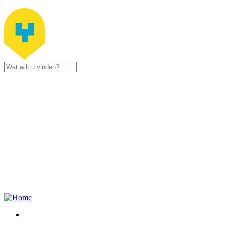
Jump to navigation
Stad
Zottegem
Gustaaf
Schockaertstraat
7
9620
Zottegem
09 364 65
00
Contacteer
ons