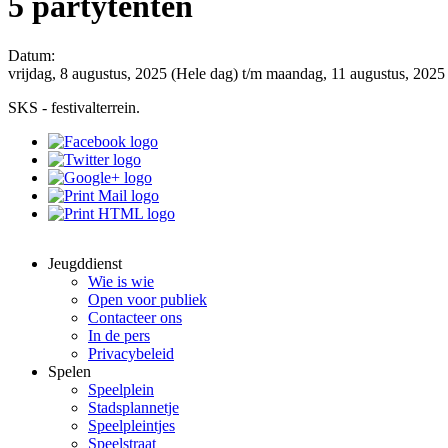
5 partytenten
Datum:
vrijdag, 8 augustus, 2025 (Hele dag)
t/m
maandag, 11 augustus, 2025
SKS - festivalterrein.
Jeugddienst
Wie is wie
Open voor publiek
Contacteer ons
In de pers
Privacybeleid
Spelen
Speelplein
Stadsplannetje
Speelpleintjes
Speelstraat