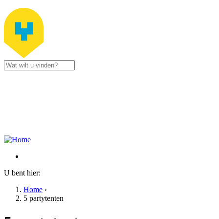
Jump to navigation
Stad Zottegem
Gustaaf Schockaertstraat 7
9620 Zottegem
09 364 65 00
Contacteer ons
U bent hier:
Home
›
5 partytenten