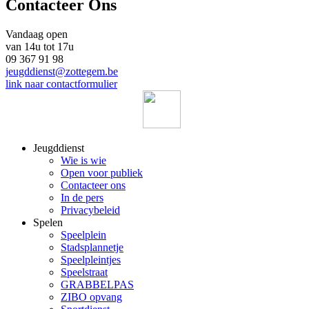
Contacteer Ons
Vandaag open
van 14u tot 17u
09 367 91 98
jeugddienst@zottegem.be
link naar contactformulier
Jeugddienst
Wie is wie
Open voor publiek
Contacteer ons
In de pers
Privacybeleid
Spelen
Speelplein
Stadsplannetje
Speelpleintjes
Speelstraat
GRABBELPAS
ZIBO opvang