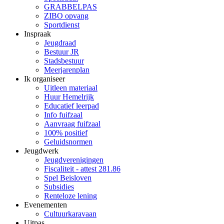
GRABBELPAS
ZIBO opvang
Sportdienst
Inspraak
Jeugdraad
Bestuur JR
Stadsbestuur
Meerjarenplan
Ik organiseer
Uitleen materiaal
Huur Hemelrijk
Educatief leerpad
Info fuifzaal
Aanvraag fuifzaal
100% positief
Geluidsnormen
Jeugdwerk
Jeugdverenigingen
Fiscaliteit - attest 281.86
Spel Beisloven
Subsidies
Renteloze lening
Evenementen
Cultuurkaravaan
Uitpas