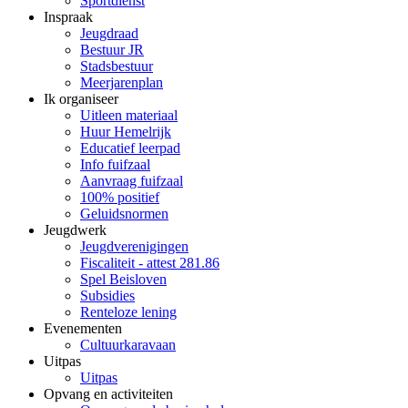
Sportdienst
Inspraak
Jeugdraad
Bestuur JR
Stadsbestuur
Meerjarenplan
Ik organiseer
Uitleen materiaal
Huur Hemelrijk
Educatief leerpad
Info fuifzaal
Aanvraag fuifzaal
100% positief
Geluidsnormen
Jeugdwerk
Jeugdverenigingen
Fiscaliteit - attest 281.86
Spel Beisloven
Subsidies
Renteloze lening
Evenementen
Cultuurkaravaan
Uitpas
Uitpas
Opvang en activiteiten