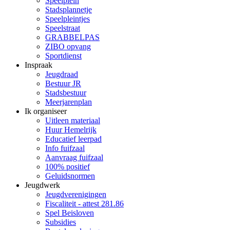
Speelplein
Stadsplannetje
Speelpleintjes
Speelstraat
GRABBELPAS
ZIBO opvang
Sportdienst
Inspraak
Jeugdraad
Bestuur JR
Stadsbestuur
Meerjarenplan
Ik organiseer
Uitleen materiaal
Huur Hemelrijk
Educatief leerpad
Info fuifzaal
Aanvraag fuifzaal
100% positief
Geluidsnormen
Jeugdwerk
Jeugdverenigingen
Fiscaliteit - attest 281.86
Spel Beisloven
Subsidies