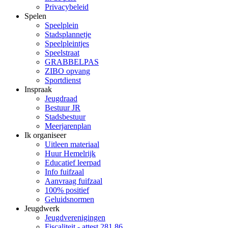
Privacybeleid
Spelen
Speelplein
Stadsplannetje
Speelpleintjes
Speelstraat
GRABBELPAS
ZIBO opvang
Sportdienst
Inspraak
Jeugdraad
Bestuur JR
Stadsbestuur
Meerjarenplan
Ik organiseer
Uitleen materiaal
Huur Hemelrijk
Educatief leerpad
Info fuifzaal
Aanvraag fuifzaal
100% positief
Geluidsnormen
Jeugdwerk
Jeugdverenigingen
Fiscaliteit - attest 281.86