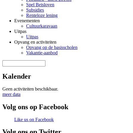
Spel Beisloven
Subsidies
Renteloze lening
Evenementen
Cultuurkaravaan
Uitpas
Uitpas
Opvang en activiteiten
Opvang op de basisscholen
Vakantie-aanbod
Zoek door deze site
Zoekveld
Kalender
Geen activiteiten beschikbaar.
meer data
Volg ons op Facebook
Like us on Facebook
Volg ons op Twitter