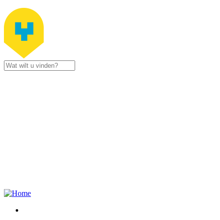
Jump to navigation
Stad
Zottegem
Gustaaf
Schockaertstraat
7
9620
Zottegem
09 364 65
00
Contacteer
ons