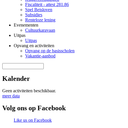
Fiscaliteit - attest 281.86
Spel Beisloven
Subsidies
Renteloze lening
Evenementen
Cultuurkaravaan
Uitpas
Uitpas
Opvang en activiteiten
Opvang op de basisscholen
Vakantie-aanbod
Zoek door deze site
Zoekveld
Kalender
Geen activiteiten beschikbaar.
meer data
Volg ons op Facebook
Like us on Facebook