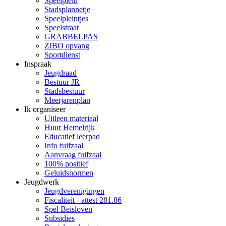
Speelplein
Stadsplannetje
Speelpleintjes
Speelstraat
GRABBELPAS
ZIBO opvang
Sportdienst
Inspraak
Jeugdraad
Bestuur JR
Stadsbestuur
Meerjarenplan
Ik organiseer
Uitleen materiaal
Huur Hemelrijk
Educatief leerpad
Info fuifzaal
Aanvraag fuifzaal
100% positief
Geluidsnormen
Jeugdwerk
Jeugdverenigingen
Fiscaliteit - attest 281.86
Spel Beisloven
Subsidies