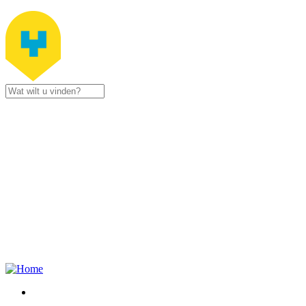
Jump to navigation
Stad
Zottegem
Gustaaf
Schockaertstraat
7
9620
Zottegem
09 364 65
00
Contacteer
ons