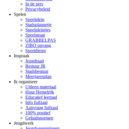
In de pers
Privacybeleid
Spelen
Speelplein
Stadsplannetje
Speelpleintjes
Speelstraat
GRABBELPAS
ZIBO opvang
Sportdienst
Inspraak
Jeugdraad
Bestuur JR
Stadsbestuur
Meerjarenplan
Ik organiseer
Uitleen materiaal
Huur Hemelrijk
Educatief leerpad
Info fuifzaal
Aanvraag fuifzaal
100% positief
Geluidsnormen
Jeugdwerk
Jeugdverenigingen