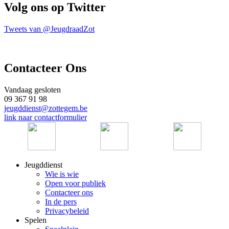
Volg ons op Twitter
Tweets van @JeugdraadZot
Contacteer Ons
Vandaag gesloten
09 367 91 98
jeugddienst@zottegem.be
link naar contactformulier
Jeugddienst
Wie is wie
Open voor publiek
Contacteer ons
In de pers
Privacybeleid
Spelen