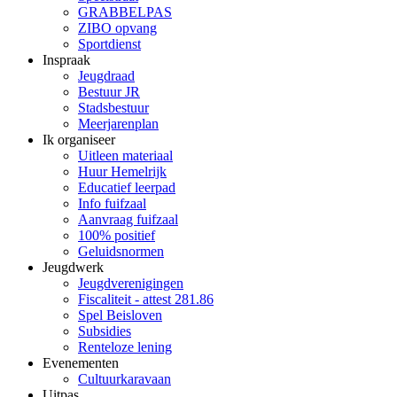
GRABBELPAS
ZIBO opvang
Sportdienst
Inspraak
Jeugdraad
Bestuur JR
Stadsbestuur
Meerjarenplan
Ik organiseer
Uitleen materiaal
Huur Hemelrijk
Educatief leerpad
Info fuifzaal
Aanvraag fuifzaal
100% positief
Geluidsnormen
Jeugdwerk
Jeugdverenigingen
Fiscaliteit - attest 281.86
Spel Beisloven
Subsidies
Renteloze lening
Evenementen
Cultuurkaravaan
Uitpas