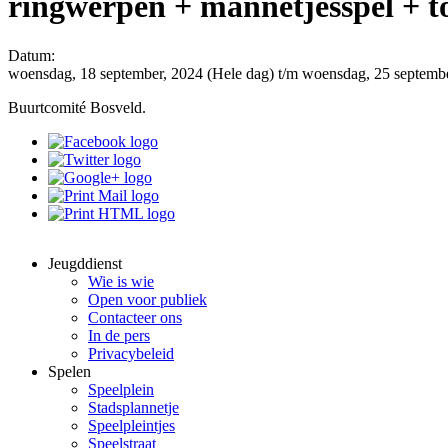
ringwerpen + mannetjesspel + to
Datum:
woensdag, 18 september, 2024 (Hele dag)
t/m
woensdag, 25 septembe
Buurtcomité Bosveld.
Jeugddienst
Wie is wie
Open voor publiek
Contacteer ons
In de pers
Privacybeleid
Spelen
Speelplein
Stadsplannetje
Speelpleintjes
Speelstraat