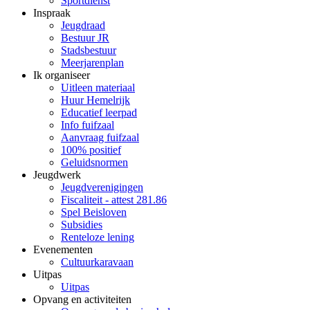
Sportdienst
Inspraak
Jeugdraad
Bestuur JR
Stadsbestuur
Meerjarenplan
Ik organiseer
Uitleen materiaal
Huur Hemelrijk
Educatief leerpad
Info fuifzaal
Aanvraag fuifzaal
100% positief
Geluidsnormen
Jeugdwerk
Jeugdverenigingen
Fiscaliteit - attest 281.86
Spel Beisloven
Subsidies
Renteloze lening
Evenementen
Cultuurkaravaan
Uitpas
Uitpas
Opvang en activiteiten