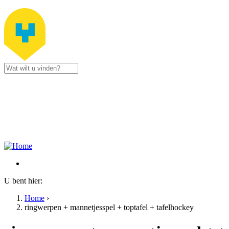
Jump to navigation
Stad Zottegem
Gustaaf Schockaertstraat 7
9620 Zottegem
09 364 65 00
Contacteer ons
U bent hier:
Home
›
ringwerpen + mannetjesspel + toptafel + tafelhockey