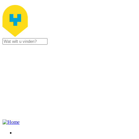
Jump to navigation
Stad
Zottegem
Gustaaf
Schockaertstraat
7
9620
Zottegem
09 364 65
00
Contacteer
ons