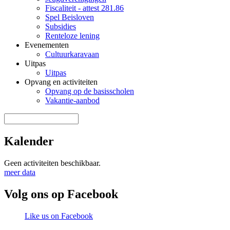
Fiscaliteit - attest 281.86
Spel Beisloven
Subsidies
Renteloze lening
Evenementen
Cultuurkaravaan
Uitpas
Uitpas
Opvang en activiteiten
Opvang op de basisscholen
Vakantie-aanbod
Zoek door deze site
Zoekveld
Kalender
Geen activiteiten beschikbaar.
meer data
Volg ons op Facebook
Like us on Facebook