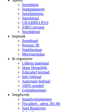
Spelen
Speelplein
Stadsplannetje
Speelpleintjes
Speelstraat
GRABBELPAS
ZIBO opvang
Sportdienst
Inspraak
Jeugdraad
Bestuur JR
Stadsbestuur
Meerjarenplan
Ik organiseer
Uitleen materiaal
Huur Hemelrijk
Educatief leerpad
Info fuifzaal
Aanvraag fuifzaal
100% positief
Geluidsnormen
Jeugdwerk
Jeugdverenigingen
Fiscaliteit - attest 281.86
Spel Beisloven