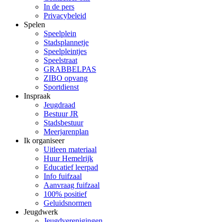
In de pers
Privacybeleid
Spelen
Speelplein
Stadsplannetje
Speelpleintjes
Speelstraat
GRABBELPAS
ZIBO opvang
Sportdienst
Inspraak
Jeugdraad
Bestuur JR
Stadsbestuur
Meerjarenplan
Ik organiseer
Uitleen materiaal
Huur Hemelrijk
Educatief leerpad
Info fuifzaal
Aanvraag fuifzaal
100% positief
Geluidsnormen
Jeugdwerk
Jeugdverenigingen