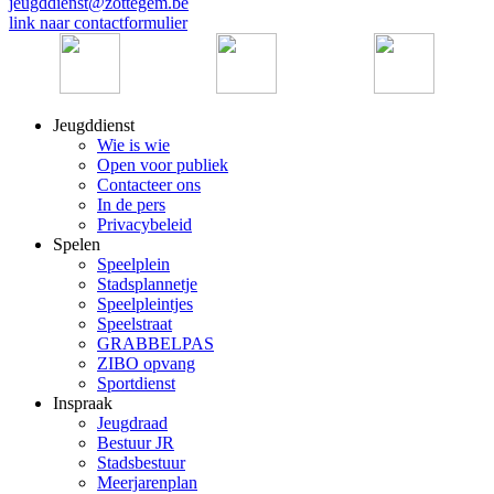
jeugddienst@zottegem.be
link naar contactformulier
Jeugddienst
Wie is wie
Open voor publiek
Contacteer ons
In de pers
Privacybeleid
Spelen
Speelplein
Stadsplannetje
Speelpleintjes
Speelstraat
GRABBELPAS
ZIBO opvang
Sportdienst
Inspraak
Jeugdraad
Bestuur JR
Stadsbestuur
Meerjarenplan