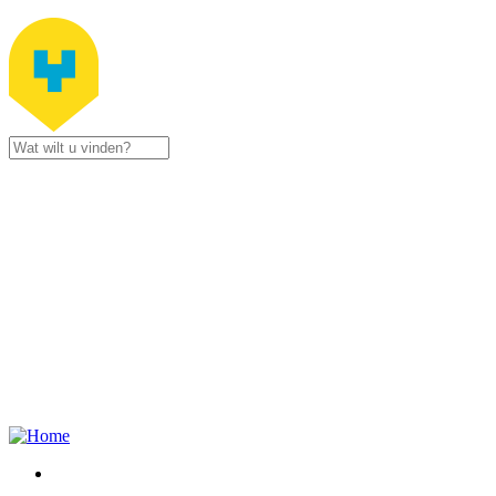
Jump to navigation
Stad
Zottegem
Gustaaf
Schockaertstraat
7
9620
Zottegem
09 364 65
00
Contacteer
ons