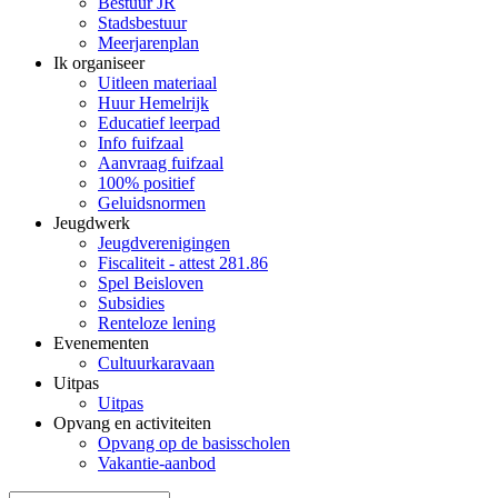
Bestuur JR
Stadsbestuur
Meerjarenplan
Ik organiseer
Uitleen materiaal
Huur Hemelrijk
Educatief leerpad
Info fuifzaal
Aanvraag fuifzaal
100% positief
Geluidsnormen
Jeugdwerk
Jeugdverenigingen
Fiscaliteit - attest 281.86
Spel Beisloven
Subsidies
Renteloze lening
Evenementen
Cultuurkaravaan
Uitpas
Uitpas
Opvang en activiteiten
Opvang op de basisscholen
Vakantie-aanbod