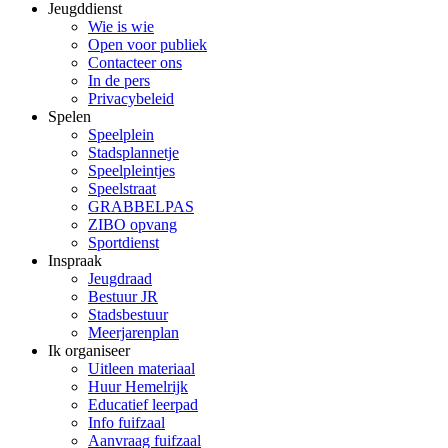
Jeugddienst
Wie is wie
Open voor publiek
Contacteer ons
In de pers
Privacybeleid
Spelen
Speelplein
Stadsplannetje
Speelpleintjes
Speelstraat
GRABBELPAS
ZIBO opvang
Sportdienst
Inspraak
Jeugdraad
Bestuur JR
Stadsbestuur
Meerjarenplan
Ik organiseer
Uitleen materiaal
Huur Hemelrijk
Educatief leerpad
Info fuifzaal
Aanvraag fuifzaal