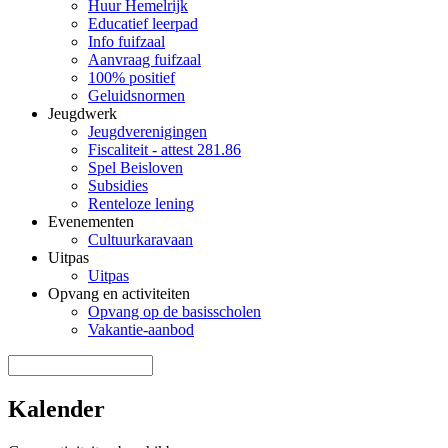
Huur Hemelrijk
Educatief leerpad
Info fuifzaal
Aanvraag fuifzaal
100% positief
Geluidsnormen
Jeugdwerk
Jeugdverenigingen
Fiscaliteit - attest 281.86
Spel Beisloven
Subsidies
Renteloze lening
Evenementen
Cultuurkaravaan
Uitpas
Uitpas
Opvang en activiteiten
Opvang op de basisscholen
Vakantie-aanbod
Zoek door deze site
Zoekveld
Kalender