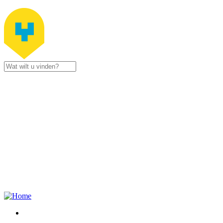
Jump to navigation
Stad
Zottegem
Gustaaf
Schockaertstraat
7
9620
Zottegem
09 364 65
00
Contacteer
ons